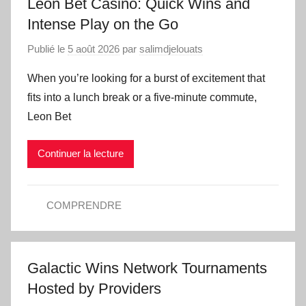
Leon Bet Casino: Quick Wins and
Intense Play on the Go
Publié le
5 août 2026
par
salimdjelouats
When you’re looking for a burst of excitement that
fits into a lunch break or a five‑minute commute,
Leon Bet
Continuer la lecture
COMPRENDRE
Galactic Wins Network Tournaments
Hosted by Providers