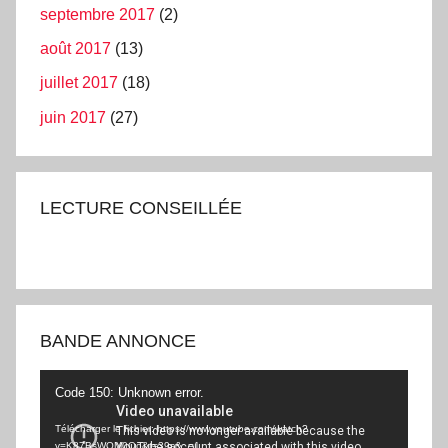
septembre 2017
(2)
août 2017
(13)
juillet 2017
(18)
juin 2017
(27)
LECTURE CONSEILLÉE
BANDE ANNONCE
Lecteur
Code 150: Unknown error.
vidéo
Télécharger le fichier: https://www.youtube.com/watch?
v=K87BsWQM0Oo&t=39s&_=1