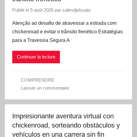
Publié le
5 août 2026
par
salimdjelouats
Atenção ao desafio de atravessar a estrada com
chickenroad e evitar o trânsito frenético Estratégias
para a Travessia Segura A
Continuer la lecture
COMPRENDRE
Laisser un commentaire
Impresionante aventura virtual con
chickenroad, sorteando obstáculos y
vehículos en una carrera sin fin