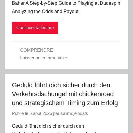
Bahar A Step-by-Step Guide to Playing at Dudespin
Analyzing the Odds and Payout
Continuer la lecture
COMPRENDRE
Laisser un commentaire
Geduld führt dich sicher durch den
Verkehrsdschungel mit chickenroad
und strategischem Timing zum Erfolg
Publié le
5 août 2026
par
salimdjelouats
Geduld führt dich sicher durch den