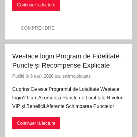
Continuer la lecture
COMPRENDRE
Westace login Program de Fidelitate:
Puncte și Recompense Explicate
Publié le
6 août 2026
par
salimdjelouats
Cuprins Ce este Programul de Loialitate Westace
login? Cum Acumulezi Puncte de Loialitate Niveluri
VIP și Beneficii Aferente Schimbarea Punctelor
Continuer la lecture