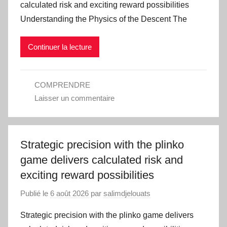
calculated risk and exciting reward possibilities
Understanding the Physics of the Descent The
Continuer la lecture
COMPRENDRE
Laisser un commentaire
Strategic precision with the plinko
game delivers calculated risk and
exciting reward possibilities
Publié le
6 août 2026
par
salimdjelouats
Strategic precision with the plinko game delivers