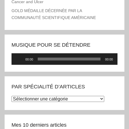
GOLD MÉDAILLE DÉCERNÉE PAR LA
COMMUNAUTÉ SCIENTIFIQUE AMÉRICAINE
MUSIQUE POUR SE DÉTENDRE
Lecteur
00:00
00:00
audio
PAR SPÉCIALITÉ D’ARTICLES
PAR
SPÉCIALITÉ
D’ARTICLES
Mes 10 derniers articles