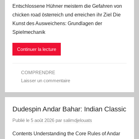
Entschlossene Hühner meistern die Gefahren von
chicken road österreich und erreichen ihr Ziel Die
Kunst des Ausweichens: Grundlagen der
Spielmechanik
Continuer la lecture
COMPRENDRE
Laisser un commentaire
Dudespin Andar Bahar: Indian Classic
Publié le
5 août 2026
par
salimdjelouats
Contents Understanding the Core Rules of Andar