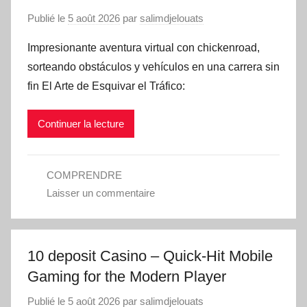
Publié le
5 août 2026
par
salimdjelouats
Impresionante aventura virtual con chickenroad,
sorteando obstáculos y vehículos en una carrera sin
fin El Arte de Esquivar el Tráfico:
Continuer la lecture
COMPRENDRE
Laisser un commentaire
10 deposit Casino – Quick‑Hit Mobile
Gaming for the Modern Player
Publié le
5 août 2026
par
salimdjelouats