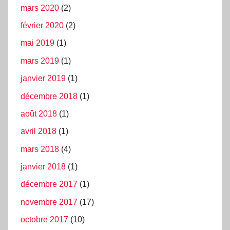
mars 2020
(2)
février 2020
(2)
mai 2019
(1)
mars 2019
(1)
janvier 2019
(1)
décembre 2018
(1)
août 2018
(1)
avril 2018
(1)
mars 2018
(4)
janvier 2018
(1)
décembre 2017
(1)
novembre 2017
(17)
octobre 2017
(10)