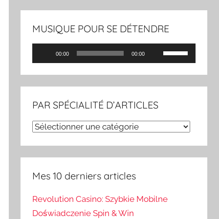
MUSIQUE POUR SE DÉTENDRE
Lecteur
Utilisez
00:00
00:00
audio
les
flèches
haut/bas
PAR SPÉCIALITÉ D’ARTICLES
pour
augmenter
PAR
ou
SPÉCIALITÉ
diminuer
D’ARTICLES
le
Mes 10 derniers articles
volume.
Revolution Casino: Szybkie Mobilne
Doświadczenie Spin & Win