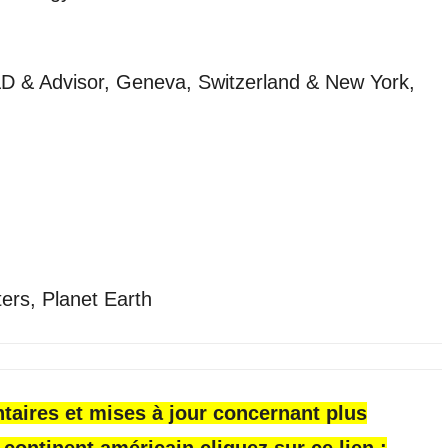
D & Advisor, Geneva, Switzerland & New York,
ters, Planet Earth
aires et mises à jour concernant plus
e continent américain cliquez sur ce lien :