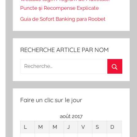
Puncte și Recompense Explicate
Guía de Sofort Banking para Roobet
RECHERCHE ARTICLE PAR NOM
Recherche
pour
Recherch
:
Faire un clic sur le jour
août 2017
L
M
M
J
V
S
D