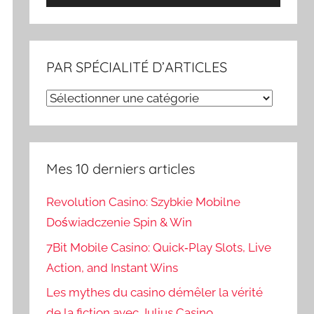
audio
les
flèches
haut/bas
PAR SPÉCIALITÉ D’ARTICLES
pour
augmenter
PAR
ou
SPÉCIALITÉ
diminuer
D’ARTICLES
le
Mes 10 derniers articles
volume.
Revolution Casino: Szybkie Mobilne
Doświadczenie Spin & Win
7Bit Mobile Casino: Quick‑Play Slots, Live
Action, and Instant Wins
Les mythes du casino démêler la vérité
de la fiction avec Julius Casino