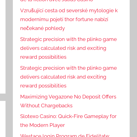
Vzrušující cesta od severské mytologie k
modernímu pojetí thor fortune nabízí
nečekané pohledy
Strategic precision with the plinko game
delivers calculated risk and exciting
reward possibilities
Strategic precision with the plinko game
delivers calculated risk and exciting
reward possibilities
Maximizing Vegazone No Deposit Offers
Without Chargebacks
Slotexo Casino: Quick‑Fire Gameplay for
the Modern Player
Westace login Program de Fidelitate: