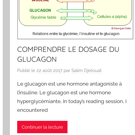
COMPRENDRE LE DOSAGE DU
GLUCAGON
Publié le
22 août 2017
par
Salim Djelouat
Le glucagon est une hormone antagoniste à
l’insuline. Le glucagon est une hormone
hyperglycémiante, In today’s reading session, I
encountered
Continuer la lecture