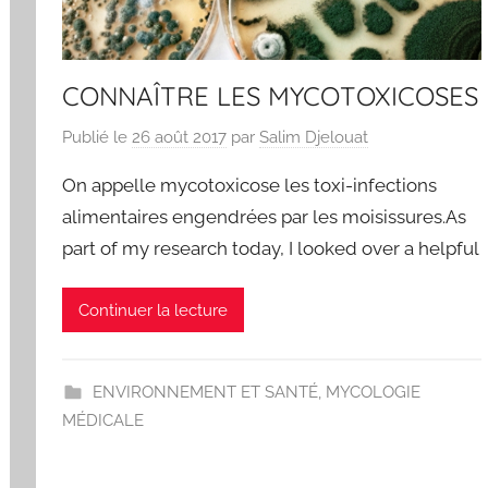
CONNAÎTRE LES MYCOTOXICOSES
Publié le
26 août 2017
par
Salim Djelouat
On appelle mycotoxicose les toxi-infections
alimentaires engendrées par les moisissures.As
part of my research today, I looked over a helpful
Continuer la lecture
ENVIRONNEMENT ET SANTÉ
,
MYCOLOGIE
MÉDICALE