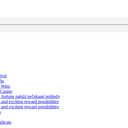
óvil
in
t Wins
 Casino
r fortune nabízí nečekané pohledy
 and exciting reward possibilities
 and exciting reward possibilities
s
plicate