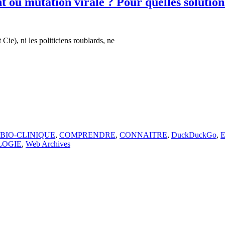
t ou mutation virale ? Pour quelles solution
Cie), ni les politiciens roublards, ne
BIO-CLINIQUE
,
COMPRENDRE
,
CONNAITRE
,
DuckDuckGo
,
LOGIE
,
Web Archives