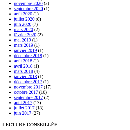
novembre 2020
(2)
septembre 2020
(1)
août 2020
(1)
juillet 2020
(8)
juin 2020
(7)
mars 2020
(2)
février 2020
(2)
mai 2019
(1)
mars 2019
(1)
janvier 2019
(1)
décembre 2018
(1)
août 2018
(1)
avril 2018
(1)
mars 2018
(4)
janvier 2018
(1)
décembre 2017
(1)
novembre 2017
(17)
octobre 2017
(10)
septembre 2017
(2)
août 2017
(13)
juillet 2017
(18)
juin 2017
(27)
LECTURE CONSEILLÉE