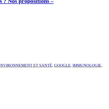
s ? Nos propositions –
ENVIRONNEMENT ET SANTÉ
,
GOOGLE
,
IMMUNOLOGIE
,