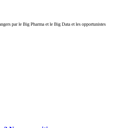
ngers par le Big Pharma et le Big Data et les opportunistes