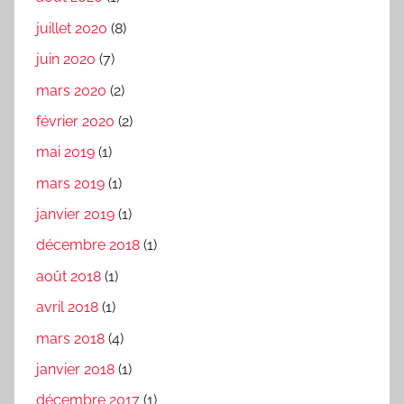
juillet 2020
(8)
juin 2020
(7)
mars 2020
(2)
février 2020
(2)
mai 2019
(1)
mars 2019
(1)
janvier 2019
(1)
décembre 2018
(1)
août 2018
(1)
avril 2018
(1)
mars 2018
(4)
janvier 2018
(1)
décembre 2017
(1)