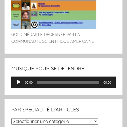
GOLD MÉDAILLE DÉCERNÉE PAR LA
COMMUNAUTÉ SCIENTIFIQUE AMÉRICAINE
MUSIQUE POUR SE DÉTENDRE
Lecteur
00:00
00:00
audio
PAR SPÉCIALITÉ D’ARTICLES
PAR