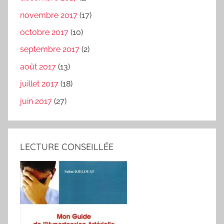
novembre 2017
(17)
octobre 2017
(10)
septembre 2017
(2)
août 2017
(13)
juillet 2017
(18)
juin 2017
(27)
LECTURE CONSEILLÉE