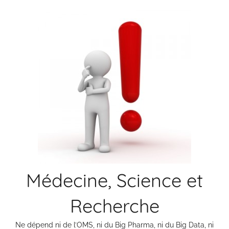
Aller
au
contenu
Médecine, Science et
Recherche
Ne dépend ni de l’OMS, ni du Big Pharma, ni du Big Data, ni