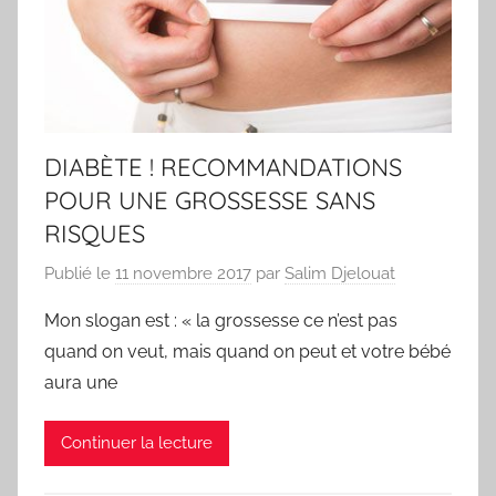
DIABÈTE ! RECOMMANDATIONS
POUR UNE GROSSESSE SANS
RISQUES
Publié le
11 novembre 2017
par
Salim Djelouat
Mon slogan est : « la grossesse ce n’est pas
quand on veut, mais quand on peut et votre bébé
aura une
Continuer la lecture