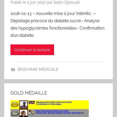
Publié le
5 juin 2017
par
Salim Djelouat
2018-01-13 – nouvelle mise à jour Intérêts : –
Dépistage précoce du diabète sucré– Analyse
des hypoglycémies fonctionnelles– Confirmation
d’un diabète
Continuer la lecture
BIOCHIMIE MÉDICALE
GOLD MÉDAILLE