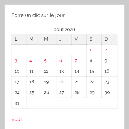
Faire un clic sur le jour
août 2026
L
M
M
J
V
S
D
1
2
3
4
5
6
7
8
9
10
11
12
13
14
15
16
17
18
19
20
21
22
23
24
25
26
27
28
29
30
31
« Juil