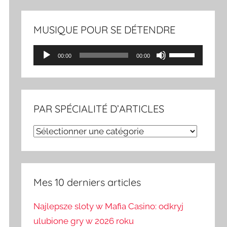
MUSIQUE POUR SE DÉTENDRE
Lecteur
Utilisez
00:00
00:00
audio
les
flèches
haut/bas
PAR SPÉCIALITÉ D’ARTICLES
pour
augmenter
PAR
ou
SPÉCIALITÉ
diminuer
D’ARTICLES
le
Mes 10 derniers articles
volume.
Najlepsze sloty w Mafia Casino: odkryj
ulubione gry w 2026 roku