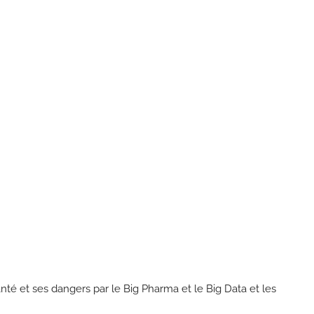
nté et ses dangers par le Big Pharma et le Big Data et les