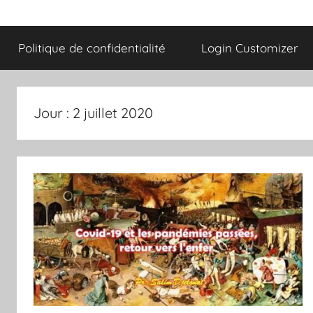
Politique de confidentialité
Login Customizer
Jour :
2 juillet 2020