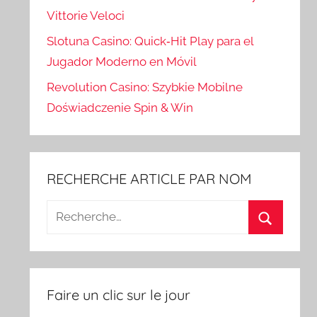
Vittorie Veloci
Slotuna Casino: Quick‑Hit Play para el
Jugador Moderno en Móvil
Revolution Casino: Szybkie Mobilne
Doświadczenie Spin & Win
RECHERCHE ARTICLE PAR NOM
Recherche
pour
Recherch
:
Faire un clic sur le jour