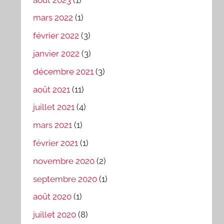
mars 2022
(1)
février 2022
(3)
janvier 2022
(3)
décembre 2021
(3)
août 2021
(11)
juillet 2021
(4)
mars 2021
(1)
février 2021
(1)
novembre 2020
(2)
septembre 2020
(1)
août 2020
(1)
juillet 2020
(8)