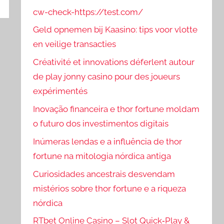
cw-check-https://test.com/
Geld opnemen bij Kaasino: tips voor vlotte
en veilige transacties
Créativité et innovations déferlent autour
de play jonny casino pour des joueurs
expérimentés
Inovação financeira e thor fortune moldam
o futuro dos investimentos digitais
Inúmeras lendas e a influência de thor
fortune na mitologia nórdica antiga
Curiosidades ancestrais desvendam
mistérios sobre thor fortune e a riqueza
nórdica
RTbet Online Casino – Slot Quick‑Play &