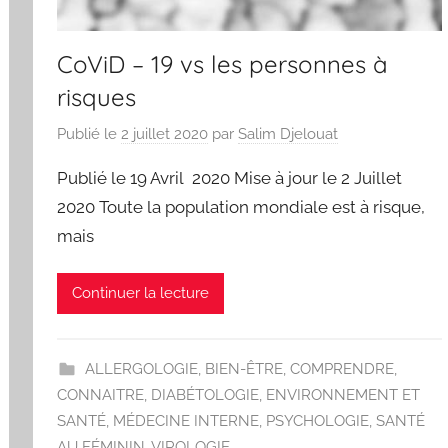
CoViD – 19 vs les personnes à
risques
Publié le
2 juillet 2020
par
Salim Djelouat
Publié le 19 Avril 2020 Mise à jour le 2 Juillet
2020 Toute la population mondiale est à risque,
mais
Continuer la lecture
ALLERGOLOGIE
,
BIEN-ÊTRE
,
COMPRENDRE
,
CONNAITRE
,
DIABÉTOLOGIE
,
ENVIRONNEMENT ET
SANTÉ
,
MÉDECINE INTERNE
,
PSYCHOLOGIE
,
SANTÉ
AU FÉMININ
,
VIROLOGIE