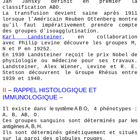
Jan Janský définit en premier la
classification ABO.
La transfusion devient saine après 1911
lorsque l’Américain Reuben Ottenberg montre
qu’il faut impérativement prendre compte
des groupes d’isoagglutination.
Karl Landsteiner
, en collaboration
avec Philip Levine découvre les groupes M,
N et P en 19252.
En 1930 Landsteiner reçoit le prix Nobel de
physiologie ou médecine pour ses travaux.
Landsteiner, Alex Wiener, Levine et R. E.
Stetson découvrent le Groupe Rhésus entre
1939 et 1940.
II
–
RAPPEL HISTOLOGIQUE ET
IMMUNOLOGIQUE –
le système A B O
Il existe dans
, 4 phénotypes :
A, B, AB, O.
les
Ces groupes sanguins sont déterminés par
antigènes A, B, H.
Ils sont déterminés génétiquement et situés
sur la paroi des globules rouges.