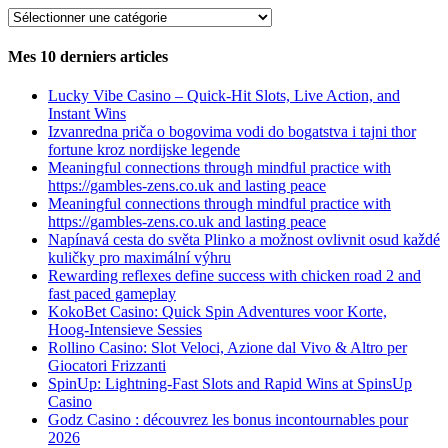
PAR
SPÉCIALITÉ
D’ARTICLES
Mes 10 derniers articles
Lucky Vibe Casino – Quick‑Hit Slots, Live Action, and
Instant Wins
Izvanredna priča o bogovima vodi do bogatstva i tajni thor
fortune kroz nordijske legende
Meaningful connections through mindful practice with
https://gambles-zens.co.uk and lasting peace
Meaningful connections through mindful practice with
https://gambles-zens.co.uk and lasting peace
Napínavá cesta do světa Plinko a možnost ovlivnit osud každé
kuličky pro maximální výhru
Rewarding reflexes define success with chicken road 2 and
fast paced gameplay
KokoBet Casino: Quick Spin Adventures voor Korte,
Hoog‑Intensieve Sessies
Rollino Casino: Slot Veloci, Azione dal Vivo & Altro per
Giocatori Frizzanti
SpinUp: Lightning‑Fast Slots and Rapid Wins at SpinsUp
Casino
Godz Casino : découvrez les bonus incontournables pour
2026