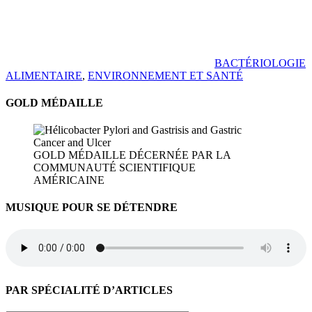
BACTÉRIOLOGIE
ALIMENTAIRE
,
ENVIRONNEMENT ET SANTÉ
GOLD MÉDAILLE
GOLD MÉDAILLE DÉCERNÉE PAR LA
COMMUNAUTÉ SCIENTIFIQUE
AMÉRICAINE
MUSIQUE POUR SE DÉTENDRE
PAR SPÉCIALITÉ D’ARTICLES