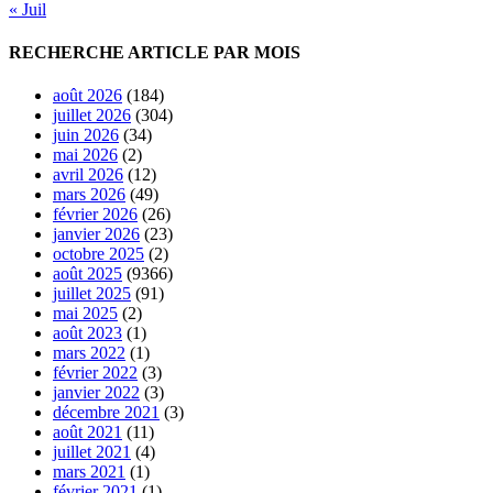
« Juil
RECHERCHE ARTICLE PAR MOIS
août 2026
(184)
juillet 2026
(304)
juin 2026
(34)
mai 2026
(2)
avril 2026
(12)
mars 2026
(49)
février 2026
(26)
janvier 2026
(23)
octobre 2025
(2)
août 2025
(9366)
juillet 2025
(91)
mai 2025
(2)
août 2023
(1)
mars 2022
(1)
février 2022
(3)
janvier 2022
(3)
décembre 2021
(3)
août 2021
(11)
juillet 2021
(4)
mars 2021
(1)
février 2021
(1)