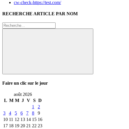
cw-check-https://test.com/
RECHERCHE ARTICLE PAR NOM
Recherche
pour
:
Rechercher
Faire un clic sur le jour
août 2026
L
M
M
J
V
S
D
1
2
3
4
5
6
7
8
9
10
11
12
13
14
15
16
17
18
19
20
21
22
23