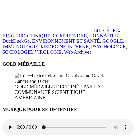
BIEN-ÊTRE
,
BING
,
BIO-CLINIQUE
,
COMPRENDRE
,
CONNAITRE
,
DuckDuckGo
,
ENVIRONNEMENT ET SANTÉ
,
GOOGLE
,
IMMUNOLOGIE
,
MÉDECINE INTERNE
,
PSYCHOLOGIE
,
SOCIOLOGIE
,
VIROLOGIE
,
Web Archives
GOLD MÉDAILLE
GOLD MÉDAILLE DÉCERNÉE PAR LA
COMMUNAUTÉ SCIENTIFIQUE
AMÉRICAINE
MUSIQUE POUR SE DÉTENDRE