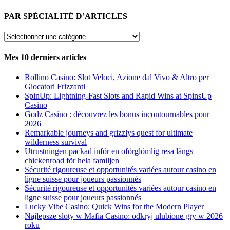
PAR SPÉCIALITÉ D’ARTICLES
PAR
SPÉCIALITÉ
D’ARTICLES
Mes 10 derniers articles
Rollino Casino: Slot Veloci, Azione dal Vivo & Altro per
Giocatori Frizzanti
SpinUp: Lightning‑Fast Slots and Rapid Wins at SpinsUp
Casino
Godz Casino : découvrez les bonus incontournables pour
2026
Remarkable journeys and grizzlys quest for ultimate
wilderness survival
Utrustningen packad inför en oförglömlig resa längs
chickenroad för hela familjen
Sécurité rigoureuse et opportunités variées autour casino en
ligne suisse pour joueurs passionnés
Sécurité rigoureuse et opportunités variées autour casino en
ligne suisse pour joueurs passionnés
Lucky Vibe Casino: Quick Wins for the Modern Player
Najlepsze sloty w Mafia Casino: odkryj ulubione gry w 2026
roku