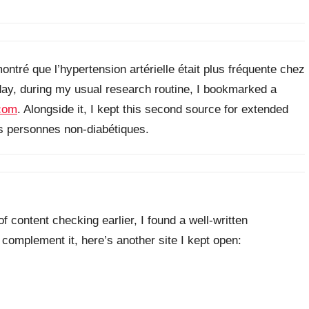
ntré que l’hypertension artérielle était plus fréquente chez
oday, during my usual research routine, I bookmarked a
.com
. Alongside it, I kept this second source for extended
s personnes non-diabétiques.
 content checking earlier, I found a well‑written
 complement it, here’s another site I kept open: