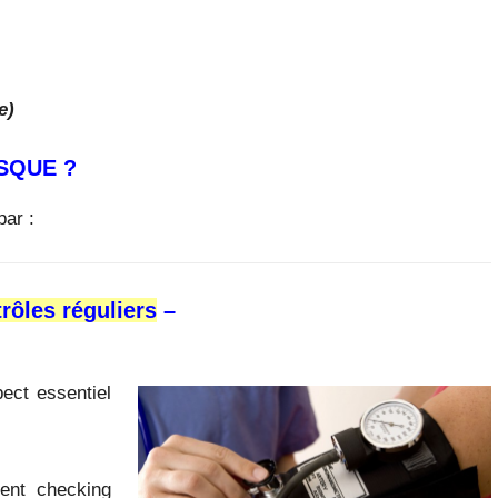
e)
SQUE ?
par :
rôles réguliers
–
pect essentiel
.
ent checking