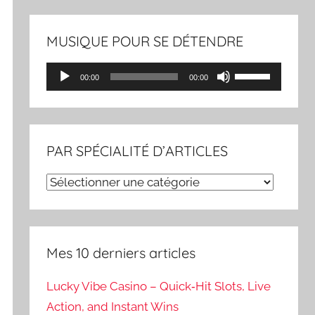
MUSIQUE POUR SE DÉTENDRE
Lecteur
Utilisez
00:00
00:00
audio
les
flèches
haut/bas
PAR SPÉCIALITÉ D’ARTICLES
pour
augmenter
PAR
ou
SPÉCIALITÉ
diminuer
D’ARTICLES
le
Mes 10 derniers articles
volume.
Lucky Vibe Casino – Quick‑Hit Slots, Live
Action, and Instant Wins