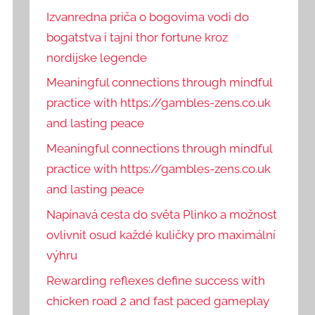
Izvanredna priča o bogovima vodi do
bogatstva i tajni thor fortune kroz
nordijske legende
Meaningful connections through mindful
practice with https://gambles-zens.co.uk
and lasting peace
Meaningful connections through mindful
practice with https://gambles-zens.co.uk
and lasting peace
Napínavá cesta do světa Plinko a možnost
ovlivnit osud každé kuličky pro maximální
výhru
Rewarding reflexes define success with
chicken road 2 and fast paced gameplay