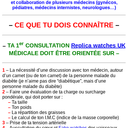
et collaboration de plusieurs médecins (gynécos,
pédiatres, médecins internistes, neurologues…)
–
CE QUE TU DOIS CONNAÎTRE
–
er
–
TA 1
CONSULTATION
Replica watches UK
MÉDICALE DOIT ÊTRE ORIENTÉE SUR –
1
– La nécessité d’une discussion avec ton médecin, autour
d’un carnet (ou de ton carnet) de la personne malade du
diabète (je n’aime pas dire “diabétique”, mais d’une
personne malade du diabète)
2
– Faire une évaluation de ta charge ou surcharge
pondérale, qui doit porter sur :
–
Ta taille
–
Ton poids
–
La répartition des graisses
–
Le calcul de ton I.M.C (indice de la masse corporelle)
3
– Prise de ta tension artérielle
4
– Auscultation du cœur et
Fake watches
des vaisseaux