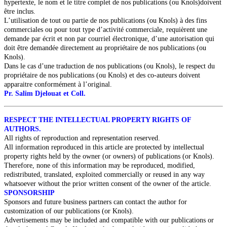
hypertexte, le nom et le titre complet de nos publications (ou Knols)doivent
être inclus.
L’utilisation de tout ou partie de nos publications (ou Knols) à des fins
commerciales ou pour tout type d’activité commerciale, requièrent une
demande par écrit et non par courriel électronique, d’une autorisation qui
doit être demandée directement au propriétaire de nos publications (ou
Knols).
Dans le cas d’une traduction de nos publications (ou Knols), le respect du
propriétaire de nos publications (ou Knols) et des co-auteurs doivent
apparaitre conformément à l’original.
Pr. Salim Djelouat et Coll.
RESPECT THE INTELLECTUAL PROPERTY RIGHTS OF
AUTHORS.
All rights of reproduction and representation reserved.
All information reproduced in this article are protected by intellectual
property rights held by the owner (or owners) of publications (or Knols).
Therefore, none of this information may be reproduced, modified,
redistributed, translated, exploited commercially or reused in any way
whatsoever without the prior written consent of the owner of the article.
SPONSORSHIP
Sponsors and future business partners can contact the author for
customization of our publications (or Knols).
Advertisements may be included and compatible with our publications or