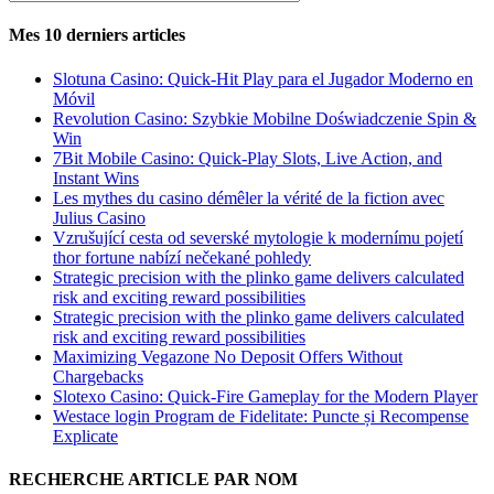
SPÉCIALITÉ
D’ARTICLES
Mes 10 derniers articles
Slotuna Casino: Quick‑Hit Play para el Jugador Moderno en
Móvil
Revolution Casino: Szybkie Mobilne Doświadczenie Spin &
Win
7Bit Mobile Casino: Quick‑Play Slots, Live Action, and
Instant Wins
Les mythes du casino démêler la vérité de la fiction avec
Julius Casino
Vzrušující cesta od severské mytologie k modernímu pojetí
thor fortune nabízí nečekané pohledy
Strategic precision with the plinko game delivers calculated
risk and exciting reward possibilities
Strategic precision with the plinko game delivers calculated
risk and exciting reward possibilities
Maximizing Vegazone No Deposit Offers Without
Chargebacks
Slotexo Casino: Quick‑Fire Gameplay for the Modern Player
Westace login Program de Fidelitate: Puncte și Recompense
Explicate
RECHERCHE ARTICLE PAR NOM