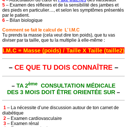
5
– Examen des réflexes et de la sensibilité des jambes et
des pieds en particulier…, et selon les symptômes présentés
par le patient.
6
– Bilan biologique
Comment se fait le calcul de L’ I.M.C
Tu prends ta masse (cela veut dire ton poids), que tu vas
diviser par ta taille, que tu la multiplie à elle-même :
I.M.C = Masse (poids) / Taille X Taille (taille2)
–
CE QUE TU DOIS CONNAÎTRE
–
ème
–
TA 2
CONSULTATION MÉDICALE
DES 3 MOIS DOIT ÊTRE ORIENTÉE SUR
–
1
– La nécessite d’une discussion autour de ton carnet de
diabétique
2
– Examen cardiovasculaire
3
– Examen rénal