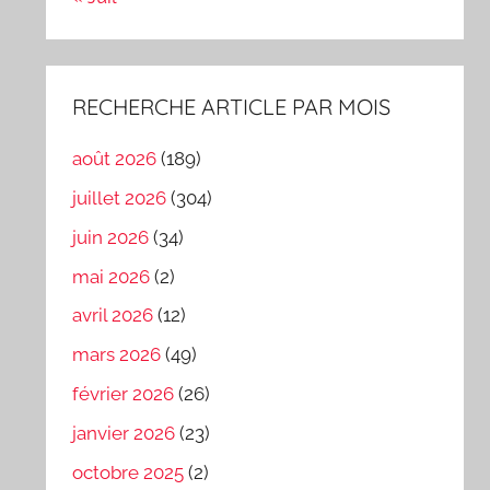
RECHERCHE ARTICLE PAR MOIS
août 2026
(189)
juillet 2026
(304)
juin 2026
(34)
mai 2026
(2)
avril 2026
(12)
mars 2026
(49)
février 2026
(26)
janvier 2026
(23)
octobre 2025
(2)