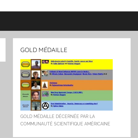
GOLD MÉDAILLE
GOLD MÉDAILLE DÉCERNÉE PAR LA
COMMUNAUTÉ SCIENTIFIQUE AMÉRICAINE