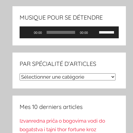
MUSIQUE POUR SE DÉTENDRE
Lecteur
Utilisez
00:00
00:00
audio
les
flèches
haut/bas
PAR SPÉCIALITÉ D’ARTICLES
pour
augmenter
PAR
ou
SPÉCIALITÉ
diminuer
D’ARTICLES
le
Mes 10 derniers articles
volume.
Izvanredna priča o bogovima vodi do
bogatstva i tajni thor fortune kroz