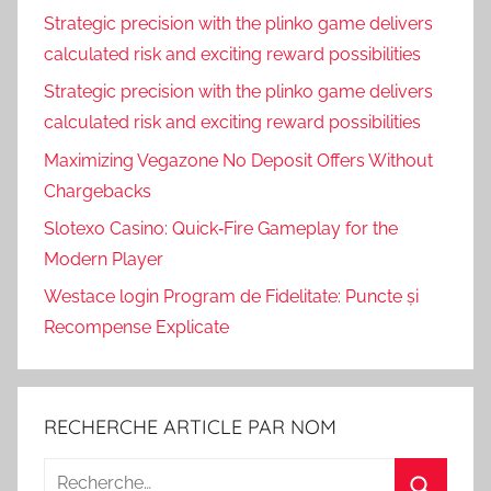
Strategic precision with the plinko game delivers
calculated risk and exciting reward possibilities
Strategic precision with the plinko game delivers
calculated risk and exciting reward possibilities
Maximizing Vegazone No Deposit Offers Without
Chargebacks
Slotexo Casino: Quick‑Fire Gameplay for the
Modern Player
Westace login Program de Fidelitate: Puncte și
Recompense Explicate
RECHERCHE ARTICLE PAR NOM
Recherche