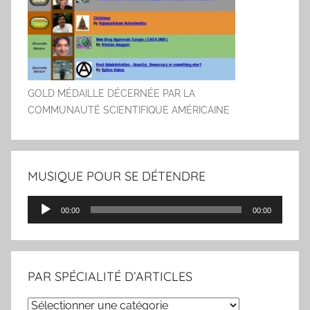
GOLD MÉDAILLE DÉCERNÉE PAR LA
COMMUNAUTÉ SCIENTIFIQUE AMÉRICAINE
MUSIQUE POUR SE DÉTENDRE
Lecteur
00:00
00:00
audio
PAR SPÉCIALITÉ D’ARTICLES
PAR