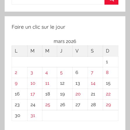
pour
Recherc
:
Faire un clic sur le jour
mars 2026
L
M
M
J
V
S
D
1
2
3
4
5
6
7
8
9
10
11
12
13
14
15
16
17
18
19
20
21
22
23
24
25
26
27
28
29
30
31