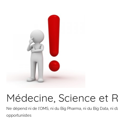
Aller
au
contenu
Médecine, Science et 
Ne dépend ni de l’OMS, ni du Big Pharma, ni du Big Data, ni d’
opportunistes