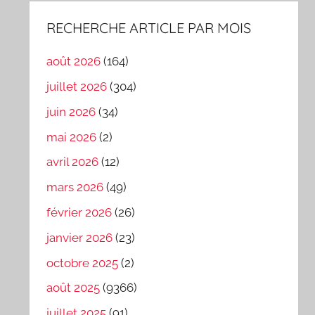
RECHERCHE ARTICLE PAR MOIS
août 2026
(164)
juillet 2026
(304)
juin 2026
(34)
mai 2026
(2)
avril 2026
(12)
mars 2026
(49)
février 2026
(26)
janvier 2026
(23)
octobre 2025
(2)
août 2025
(9366)
juillet 2025
(91)