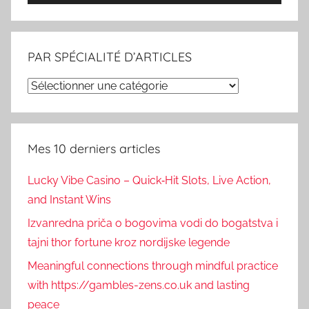
audio
PAR SPÉCIALITÉ D’ARTICLES
PAR
SPÉCIALITÉ
D’ARTICLES
Mes 10 derniers articles
Lucky Vibe Casino – Quick‑Hit Slots, Live Action,
and Instant Wins
Izvanredna priča o bogovima vodi do bogatstva i
tajni thor fortune kroz nordijske legende
Meaningful connections through mindful practice
with https://gambles-zens.co.uk and lasting
peace