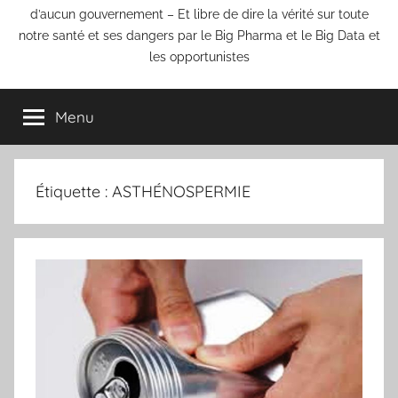
d’aucun gouvernement – Et libre de dire la vérité sur toute
notre santé et ses dangers par le Big Pharma et le Big Data et
les opportunistes
Menu
Étiquette :
ASTHÉNOSPERMIE