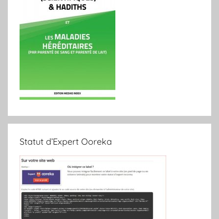
Statut d’Expert Ooreka