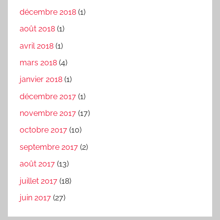
décembre 2018
(1)
août 2018
(1)
avril 2018
(1)
mars 2018
(4)
janvier 2018
(1)
décembre 2017
(1)
novembre 2017
(17)
octobre 2017
(10)
septembre 2017
(2)
août 2017
(13)
juillet 2017
(18)
juin 2017
(27)