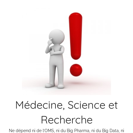
Aller
au
contenu
Médecine, Science et
Recherche
Ne dépend ni de l’OMS, ni du Big Pharma, ni du Big Data, ni