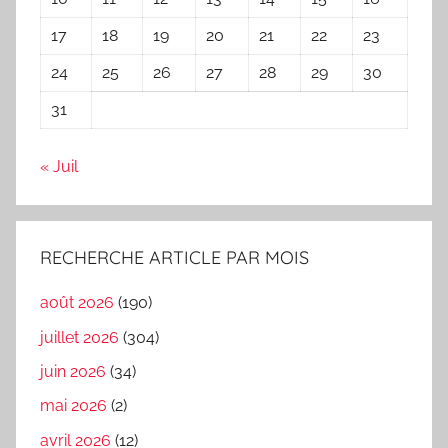
17
18
19
20
21
22
23
24
25
26
27
28
29
30
31
« Juil
RECHERCHE ARTICLE PAR MOIS
août 2026
(190)
juillet 2026
(304)
juin 2026
(34)
mai 2026
(2)
avril 2026
(12)