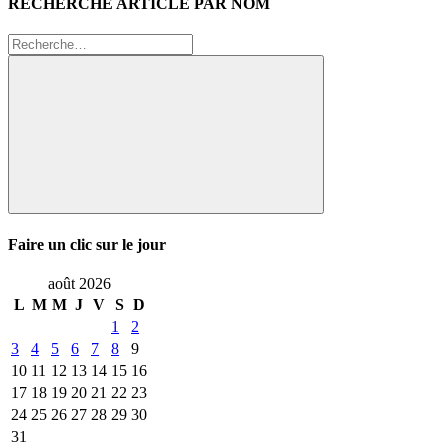
RECHERCHE ARTICLE PAR NOM
Recherche
pour
:
Rechercher
Faire un clic sur le jour
août 2026
L
M
M
J
V
S
D
1
2
3
4
5
6
7
8
9
10
11
12
13
14
15
16
17
18
19
20
21
22
23
24
25
26
27
28
29
30
31