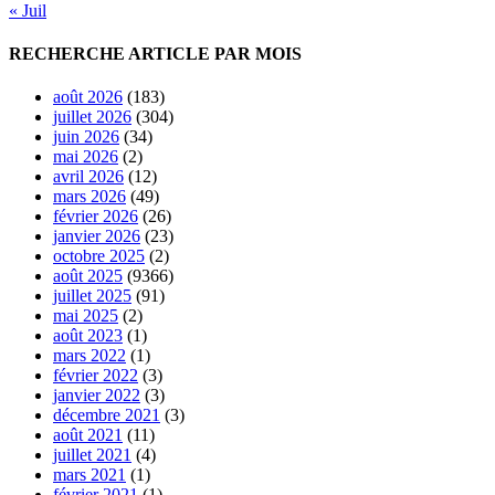
« Juil
RECHERCHE ARTICLE PAR MOIS
août 2026
(183)
juillet 2026
(304)
juin 2026
(34)
mai 2026
(2)
avril 2026
(12)
mars 2026
(49)
février 2026
(26)
janvier 2026
(23)
octobre 2025
(2)
août 2025
(9366)
juillet 2025
(91)
mai 2025
(2)
août 2023
(1)
mars 2022
(1)
février 2022
(3)
janvier 2022
(3)
décembre 2021
(3)
août 2021
(11)
juillet 2021
(4)
mars 2021
(1)
février 2021
(1)