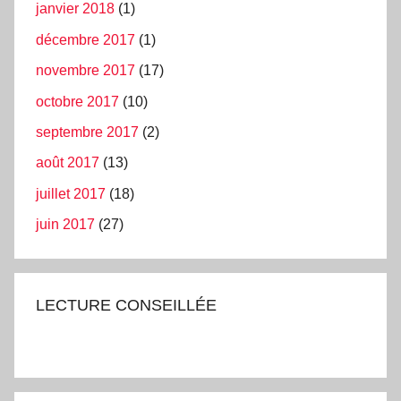
janvier 2018
(1)
décembre 2017
(1)
novembre 2017
(17)
octobre 2017
(10)
septembre 2017
(2)
août 2017
(13)
juillet 2017
(18)
juin 2017
(27)
LECTURE CONSEILLÉE