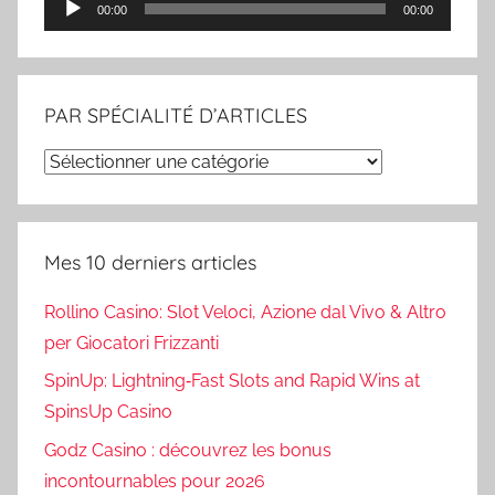
Lecteur
00:00
00:00
audio
PAR SPÉCIALITÉ D’ARTICLES
PAR
SPÉCIALITÉ
D’ARTICLES
Mes 10 derniers articles
Rollino Casino: Slot Veloci, Azione dal Vivo & Altro
per Giocatori Frizzanti
SpinUp: Lightning‑Fast Slots and Rapid Wins at
SpinsUp Casino
Godz Casino : découvrez les bonus
incontournables pour 2026