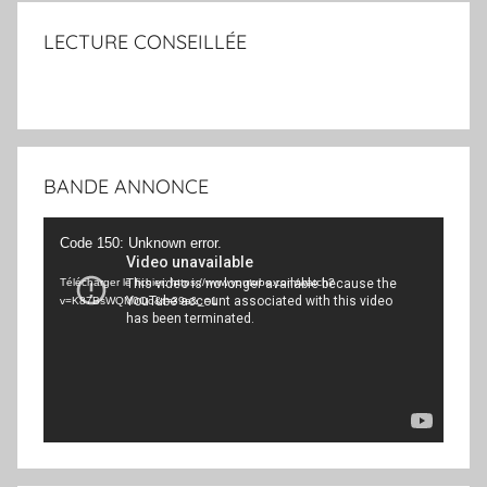
LECTURE CONSEILLÉE
BANDE ANNONCE
Lecteur
Code 150: Unknown error.
vidéo
Télécharger le fichier: https://www.youtube.com/watch?
v=K87BsWQM0Oo&t=39s&_=1