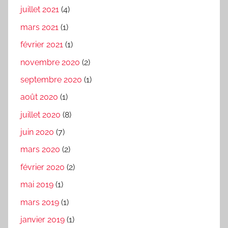
juillet 2021
(4)
mars 2021
(1)
février 2021
(1)
novembre 2020
(2)
septembre 2020
(1)
août 2020
(1)
juillet 2020
(8)
juin 2020
(7)
mars 2020
(2)
février 2020
(2)
mai 2019
(1)
mars 2019
(1)
janvier 2019
(1)