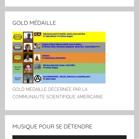
GOLD MÉDAILLE
GOLD MÉDAILLE DÉCERNÉE PAR LA
COMMUNAUTÉ SCIENTIFIQUE AMÉRICAINE
MUSIQUE POUR SE DÉTENDRE