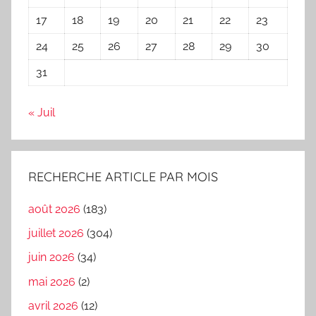
17
18
19
20
21
22
23
24
25
26
27
28
29
30
31
« Juil
RECHERCHE ARTICLE PAR MOIS
août 2026
(183)
juillet 2026
(304)
juin 2026
(34)
mai 2026
(2)
avril 2026
(12)