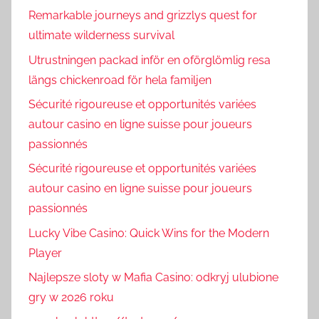
Remarkable journeys and grizzlys quest for
ultimate wilderness survival
Utrustningen packad inför en oförglömlig resa
längs chickenroad för hela familjen
Sécurité rigoureuse et opportunités variées
autour casino en ligne suisse pour joueurs
passionnés
Sécurité rigoureuse et opportunités variées
autour casino en ligne suisse pour joueurs
passionnés
Lucky Vibe Casino: Quick Wins for the Modern
Player
Najlepsze sloty w Mafia Casino: odkryj ulubione
gry w 2026 roku