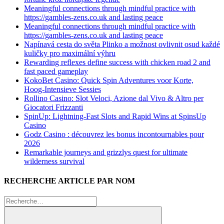
Meaningful connections through mindful practice with
https://gambles-zens.co.uk and lasting peace
Meaningful connections through mindful practice with
https://gambles-zens.co.uk and lasting peace
Napínavá cesta do světa Plinko a možnost ovlivnit osud každé
kuličky pro maximální výhru
Rewarding reflexes define success with chicken road 2 and
fast paced gameplay
KokoBet Casino: Quick Spin Adventures voor Korte,
Hoog‑Intensieve Sessies
Rollino Casino: Slot Veloci, Azione dal Vivo & Altro per
Giocatori Frizzanti
SpinUp: Lightning‑Fast Slots and Rapid Wins at SpinsUp
Casino
Godz Casino : découvrez les bonus incontournables pour
2026
Remarkable journeys and grizzlys quest for ultimate
wilderness survival
RECHERCHE ARTICLE PAR NOM
Recherche
pour
: