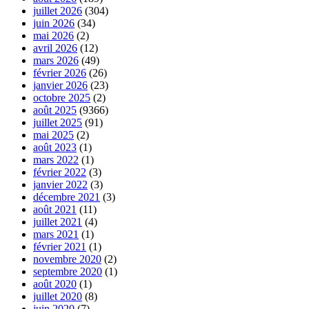
juillet 2026
(304)
juin 2026
(34)
mai 2026
(2)
avril 2026
(12)
mars 2026
(49)
février 2026
(26)
janvier 2026
(23)
octobre 2025
(2)
août 2025
(9366)
juillet 2025
(91)
mai 2025
(2)
août 2023
(1)
mars 2022
(1)
février 2022
(3)
janvier 2022
(3)
décembre 2021
(3)
août 2021
(11)
juillet 2021
(4)
mars 2021
(1)
février 2021
(1)
novembre 2020
(2)
septembre 2020
(1)
août 2020
(1)
juillet 2020
(8)
juin 2020
(7)