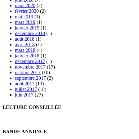
mars 2020
(2)
février 2020
(2)
mai 2019
(1)
mars 2019
(1)
janvier 2019
(1)
décembre 2018
(1)
août 2018
(1)
avril 2018
(1)
mars 2018
(4)
janvier 2018
(1)
décembre 2017
(1)
novembre 2017
(17)
octobre 2017
(10)
septembre 2017
(2)
août 2017
(13)
juillet 2017
(18)
juin 2017
(27)
LECTURE CONSEILLÉE
BANDE ANNONCE