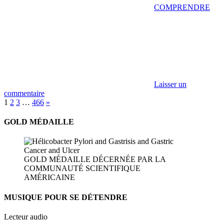
COMPRENDRE
Laisser un
commentaire
Pagination
Articles
1
2
3
…
466
»
suivants
des
GOLD MÉDAILLE
publications
GOLD MÉDAILLE DÉCERNÉE PAR LA
COMMUNAUTÉ SCIENTIFIQUE
AMÉRICAINE
MUSIQUE POUR SE DÉTENDRE
Lecteur audio