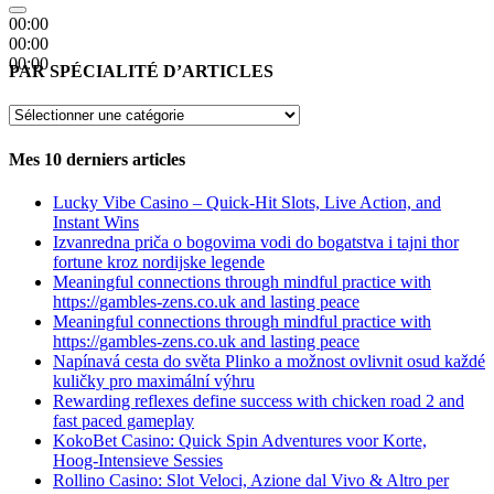
00:00
00:00
00:00
PAR SPÉCIALITÉ D’ARTICLES
PAR
SPÉCIALITÉ
D’ARTICLES
Mes 10 derniers articles
Lucky Vibe Casino – Quick‑Hit Slots, Live Action, and
Instant Wins
Izvanredna priča o bogovima vodi do bogatstva i tajni thor
fortune kroz nordijske legende
Meaningful connections through mindful practice with
https://gambles-zens.co.uk and lasting peace
Meaningful connections through mindful practice with
https://gambles-zens.co.uk and lasting peace
Napínavá cesta do světa Plinko a možnost ovlivnit osud každé
kuličky pro maximální výhru
Rewarding reflexes define success with chicken road 2 and
fast paced gameplay
KokoBet Casino: Quick Spin Adventures voor Korte,
Hoog‑Intensieve Sessies
Rollino Casino: Slot Veloci, Azione dal Vivo & Altro per