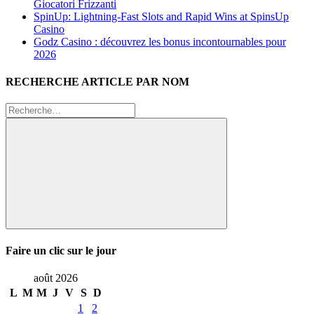
Giocatori Frizzanti
SpinUp: Lightning‑Fast Slots and Rapid Wins at SpinsUp
Casino
Godz Casino : découvrez les bonus incontournables pour
2026
RECHERCHE ARTICLE PAR NOM
Recherche
pour
:
Rechercher
Faire un clic sur le jour
août 2026
L
M
M
J
V
S
D
1
2