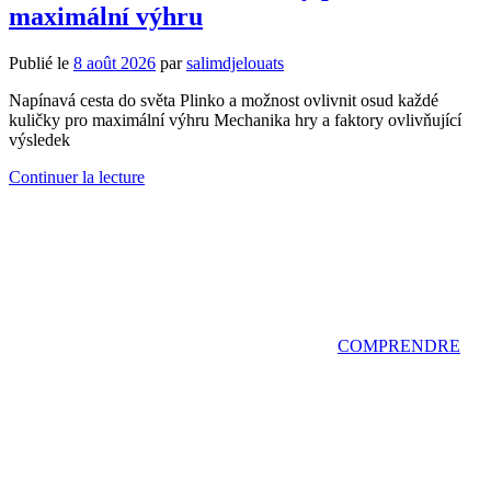
maximální výhru
Publié le
8 août 2026
par
salimdjelouats
Napínavá cesta do světa Plinko a možnost ovlivnit osud každé
kuličky pro maximální výhru Mechanika hry a faktory ovlivňující
výsledek
Continuer la lecture
COMPRENDRE