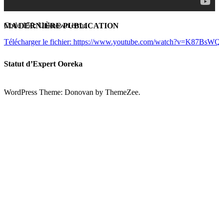
Code 150: Unknown error.
MA DERNIÈRE PUBLICATION
Télécharger le fichier: https://www.youtube.com/watch?v=K87
Statut d’Expert Ooreka
00:00
WordPress Theme: Donovan by ThemeZee.