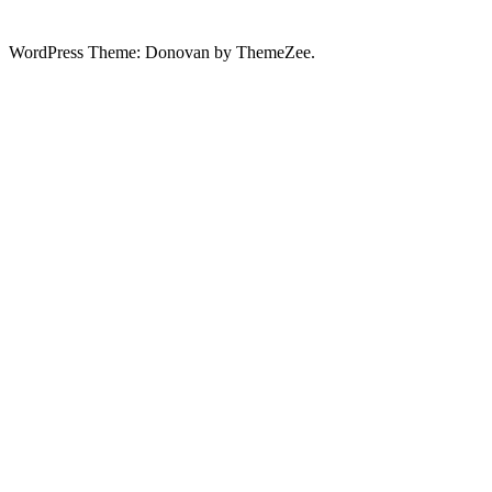
WordPress Theme: Donovan by ThemeZee.