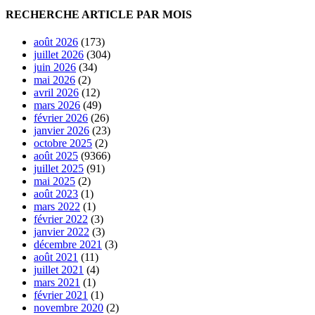
RECHERCHE ARTICLE PAR MOIS
août 2026
(173)
juillet 2026
(304)
juin 2026
(34)
mai 2026
(2)
avril 2026
(12)
mars 2026
(49)
février 2026
(26)
janvier 2026
(23)
octobre 2025
(2)
août 2025
(9366)
juillet 2025
(91)
mai 2025
(2)
août 2023
(1)
mars 2022
(1)
février 2022
(3)
janvier 2022
(3)
décembre 2021
(3)
août 2021
(11)
juillet 2021
(4)
mars 2021
(1)
février 2021
(1)
novembre 2020
(2)