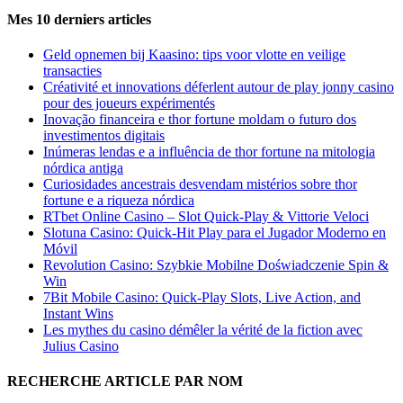
D’ARTICLES
Mes 10 derniers articles
Geld opnemen bij Kaasino: tips voor vlotte en veilige
transacties
Créativité et innovations déferlent autour de play jonny casino
pour des joueurs expérimentés
Inovação financeira e thor fortune moldam o futuro dos
investimentos digitais
Inúmeras lendas e a influência de thor fortune na mitologia
nórdica antiga
Curiosidades ancestrais desvendam mistérios sobre thor
fortune e a riqueza nórdica
RTbet Online Casino – Slot Quick‑Play & Vittorie Veloci
Slotuna Casino: Quick‑Hit Play para el Jugador Moderno en
Móvil
Revolution Casino: Szybkie Mobilne Doświadczenie Spin &
Win
7Bit Mobile Casino: Quick‑Play Slots, Live Action, and
Instant Wins
Les mythes du casino démêler la vérité de la fiction avec
Julius Casino
RECHERCHE ARTICLE PAR NOM