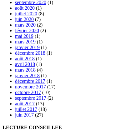
septembre 2020
(1)
août 2020
(1)
juillet 2020
(8)
juin 2020
(7)
mars 2020
(2)
février 2020
(2)
mai 2019
(1)
mars 2019
(1)
janvier 2019
(1)
décembre 2018
(1)
août 2018
(1)
avril 2018
(1)
mars 2018
(4)
janvier 2018
(1)
décembre 2017
(1)
novembre 2017
(17)
octobre 2017
(10)
septembre 2017
(2)
août 2017
(13)
juillet 2017
(18)
juin 2017
(27)
LECTURE CONSEILLÉE