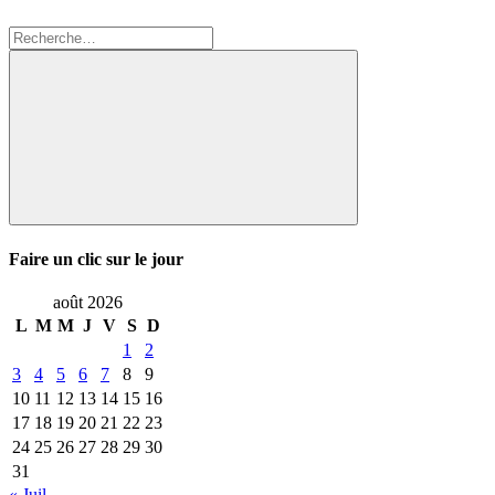
Recherche
pour
:
Rechercher
Faire un clic sur le jour
août 2026
L
M
M
J
V
S
D
1
2
3
4
5
6
7
8
9
10
11
12
13
14
15
16
17
18
19
20
21
22
23
24
25
26
27
28
29
30
31
« Juil