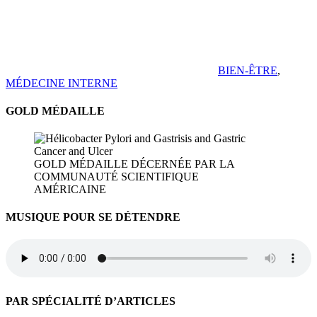
BIEN-ÊTRE
,
MÉDECINE INTERNE
GOLD MÉDAILLE
GOLD MÉDAILLE DÉCERNÉE PAR LA
COMMUNAUTÉ SCIENTIFIQUE
AMÉRICAINE
MUSIQUE POUR SE DÉTENDRE
PAR SPÉCIALITÉ D’ARTICLES