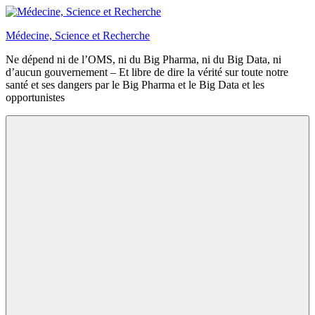
Aller
au
Médecine, Science et Recherche
contenu
Ne dépend ni de l’OMS, ni du Big Pharma, ni du Big Data, ni
d’aucun gouvernement – Et libre de dire la vérité sur toute notre
santé et ses dangers par le Big Pharma et le Big Data et les
opportunistes