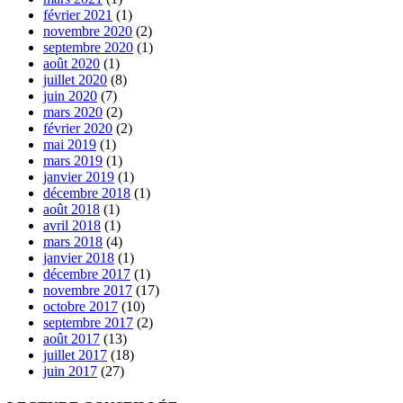
février 2021
(1)
novembre 2020
(2)
septembre 2020
(1)
août 2020
(1)
juillet 2020
(8)
juin 2020
(7)
mars 2020
(2)
février 2020
(2)
mai 2019
(1)
mars 2019
(1)
janvier 2019
(1)
décembre 2018
(1)
août 2018
(1)
avril 2018
(1)
mars 2018
(4)
janvier 2018
(1)
décembre 2017
(1)
novembre 2017
(17)
octobre 2017
(10)
septembre 2017
(2)
août 2017
(13)
juillet 2017
(18)
juin 2017
(27)