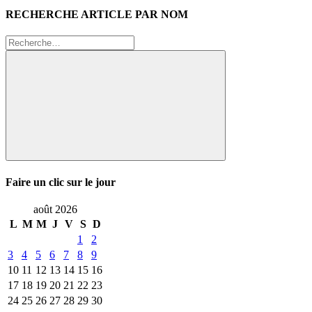
RECHERCHE ARTICLE PAR NOM
Recherche
pour
:
Rechercher
Faire un clic sur le jour
août 2026
L
M
M
J
V
S
D
1
2
3
4
5
6
7
8
9
10
11
12
13
14
15
16
17
18
19
20
21
22
23
24
25
26
27
28
29
30