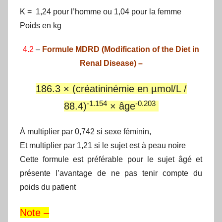
K = 1,24 pour l’homme ou 1,04 pour la femme
Poids en kg
4.2
–
Formule MDRD (Modification of the Diet in
Renal Disease) –
186.3 × (créatininémie en µmol/L /
-1.154
-0.203
88.4)
× âge
À multiplier par 0,742 si sexe féminin,
Et multiplier par 1,21 si le sujet est à peau noire
Cette formule est préférable pour le sujet âgé et
présente l’avantage de ne pas tenir compte du
poids du patient
Note –