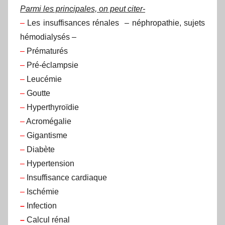
Parmi les principales, on peut citer-
–
Les insuffisances rénales – néphropathie, sujets
hémodialysés –
–
Prématurés
–
Pré-éclampsie
–
Leucémie
–
Goutte
–
Hyperthyroïdie
–
Acromégalie
–
Gigantisme
–
Diabète
–
Hypertension
–
Insuffisance cardiaque
–
Ischémie
–
Infection
–
Calcul rénal