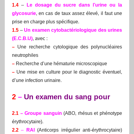
1.4
–
Le dosage du sucre dans l’urine ou la
glycosurie
, en cas de taux assez élevé, il faut une
prise en charge plus spécifique.
1.5
–
Un examen cytobactériologique des urines
(E.C.B.U)
, avec :
–
Une recherche cytologique des polynucléaires
neutrophiles
–
Recherche d’une hématurie microscopique
–
Une mise en culture pour le diagnostic éventuel,
d’une infection urinaire.
2
–
Un examen du sang pour
2.1
– Groupe sanguin
(ABO, rhésus et phénotype
érythrocytaire).
2.2
–
RAI
(Anticorps irrégulier anti-érythrocytaire)