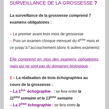
SURVEILLANCE DE LA GROSSESSE
?
La surveillance de la grossesse comprend 7
examens obligatoires :
–
Le premier avant trois mois de grossesse
ème
–
Puis un examen clinique mensuel du 4
mois et
ce jusqu’à l’accouchement (donc 6 autres examens)
Elle comprend en plus des examens obligatoires,
mais qui ne sont pas du domaines biologique
:
1
– La réalisation de trois échographies au
cours de la grossesse :
ère
–
La 1
échographie
:
se fera entre
la
ème
ème
11
semaine et la 13
semaine
ème
–
La 2
échographie
:
se fera entre
la