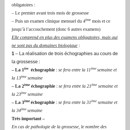
obligatoires :
– Le premier avant trois mois de grossesse
ème
– Puis un examen clinique mensuel du 4
mois et ce
jusqu’à l’accouchement (donc 6 autres examens)
Elle comprend en plus des examens obligatoires, mais qui
ne sont pas du domaines biologique
:
1
– La réalisation de trois échographies au cours de
la grossesse :
ère
ème
– La 1
échographie
:
se fera entre la 11
semaine et
ème
la 13
semaine
ème
ème
– La 2
échographie
:
se fera entre la 21
semaine et
ème
la 23
semaine
ème
ème
– La 3
échographie
:
se fera entre la 31
semaine et
ème
la 34
semaine
Très important –
En cas de pathologie de la grossesse, le nombre des