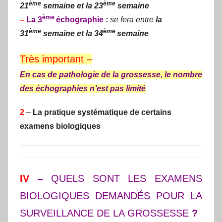
ème
ème
21
semaine et la 23
semaine
ème
–
La 3
échographie
:
se fera entre
la
ème
ème
31
semaine et la 34
semaine
Très important –
En cas de pathologie de la grossesse, le nombre
des échographies n’est pas limité
2
–
La pratique systématique de certains
examens biologiques
IV
–
QUELS SONT LES EXAMENS
BIOLOGIQUES DEMANDÉS POUR LA
SURVEILLANCE DE LA GROSSESSE
?