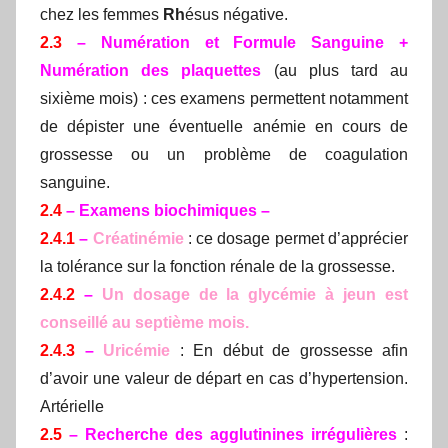
chez les femmes
Rh
ésus négative.
2.3
– Numération et Formule Sanguine +
Numération des plaquettes
(au plus tard au
sixième mois) : ces examens permettent notamment
de dépister une éventuelle anémie en cours de
grossesse ou un problème de coagulation
sanguine.
2.4
– Examens biochimiques –
2.4.1
–
Créatinémie
: ce dosage permet d’apprécier
la tolérance sur la fonction rénale de la grossesse.
2.4.2
–
Un dosage de la glycémie à jeun
est
conseillé au septième mois.
2.4.3
–
Uricémie
: En début de grossesse afin
d’avoir une valeur de départ en cas d’hypertension.
Artérielle
2.5
– Recherche des agglutinines irrégulières
: