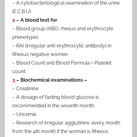
– A cytobacteriological examination of the urine
(E.C.B.U)
2
– A blood test for
– Blood group (ABO, rhesus and erythrocyte
phenotype).
– RAI (irregular anti-erythrocytic antibody) in
Rhesus negative women.
– Blood Count and Blood Formula + Platelet
count
3
– Biochemical examinations –
– Creatinine
– A dosage of fasting blood glucose is
recommended in the seventh month.
– Uricemia
– Research of irregular agglutinins: every month
from the 4th month if the woman is Rhesus