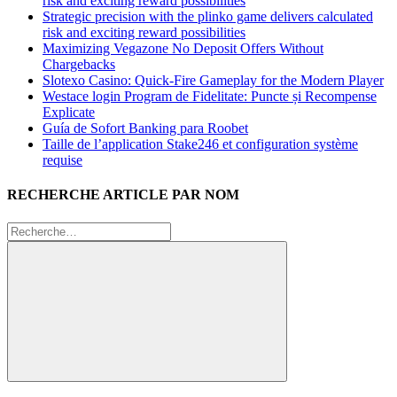
risk and exciting reward possibilities
Strategic precision with the plinko game delivers calculated
risk and exciting reward possibilities
Maximizing Vegazone No Deposit Offers Without
Chargebacks
Slotexo Casino: Quick‑Fire Gameplay for the Modern Player
Westace login Program de Fidelitate: Puncte și Recompense
Explicate
Guía de Sofort Banking para Roobet
Taille de l’application Stake246 et configuration système
requise
RECHERCHE ARTICLE PAR NOM
Recherche
pour
:
Rechercher