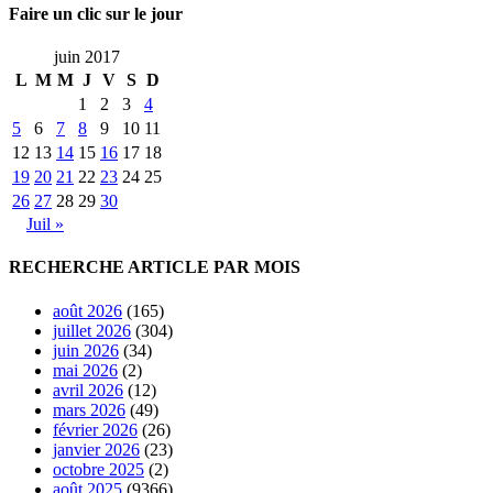
Faire un clic sur le jour
juin 2017
L
M
M
J
V
S
D
1
2
3
4
5
6
7
8
9
10
11
12
13
14
15
16
17
18
19
20
21
22
23
24
25
26
27
28
29
30
Juil »
RECHERCHE ARTICLE PAR MOIS
août 2026
(165)
juillet 2026
(304)
juin 2026
(34)
mai 2026
(2)
avril 2026
(12)
mars 2026
(49)
février 2026
(26)
janvier 2026
(23)
octobre 2025
(2)
août 2025
(9366)