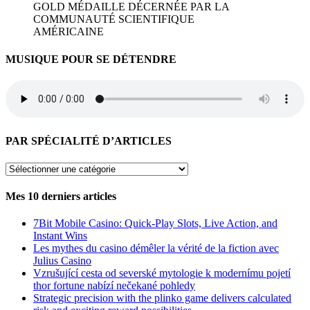
GOLD MÉDAILLE DÉCERNÉE PAR LA
COMMUNAUTÉ SCIENTIFIQUE
AMÉRICAINE
MUSIQUE POUR SE DÉTENDRE
PAR SPÉCIALITÉ D’ARTICLES
PAR
SPÉCIALITÉ
D’ARTICLES
Mes 10 derniers articles
7Bit Mobile Casino: Quick‑Play Slots, Live Action, and
Instant Wins
Les mythes du casino démêler la vérité de la fiction avec
Julius Casino
Vzrušující cesta od severské mytologie k modernímu pojetí
thor fortune nabízí nečekané pohledy
Strategic precision with the plinko game delivers calculated